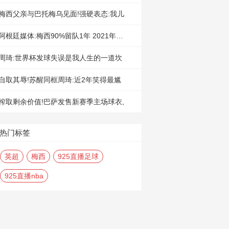
梅西父亲与巴托梅乌见面!强硬表态:我儿
阿根廷媒体:梅西90%留队1年 2021年夏天
周琦:世界杯发球失误是我人生的一道坎
自取其辱!苏醒同框周琦:近2年笑得最尴
榨取剩余价值!巴萨发售新赛季主场球衣,
热门标签
英超
梅西
925直播足球
925直播nba