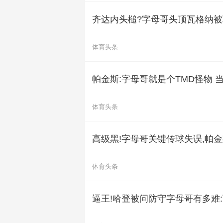
齐达内头槌?字母哥头顶瓦格纳被驱
体育头条
帕金斯:字母哥就是个TMD怪物
体育头条
高级黑!字母哥关键传球失误,帕
体育头条
逼王!哈登被问防守字母哥有多难