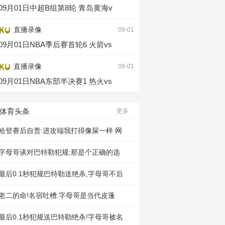
09月01日中超B组第8轮 青岛黄海v
直播录像
09-01
09月01日NBA季后赛首轮6 火箭vs
直播录像
09-01
09月01日NBA东部半决赛1 热火vs
体育头条
更多
哈登赛后自责:进攻端我打得像屎一样 网
字母哥谈对巴特勒犯规:那是个正确的选
最后0.1秒犯规巴特勒送绝杀,字母哥不后
老二的命!名宿吐槽:字母哥是当代皮蓬
最后0.1秒犯规送巴特勒绝杀!字母哥被名