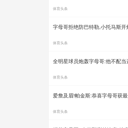
体育头条
字母哥拒绝防巴特勒,小托马斯开
体育头条
全明星球员炮轰字母哥:他不配当
体育头条
爱詹及眉!帕金斯:恭喜字母哥获
体育头条