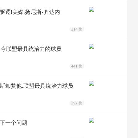
逐!美媒:扬尼斯-齐达内
114 赞
 当今联盟最具统治力的球员
441 赞
金斯却赞他:联盟最具统治力球员
297 赞
:下一个问题