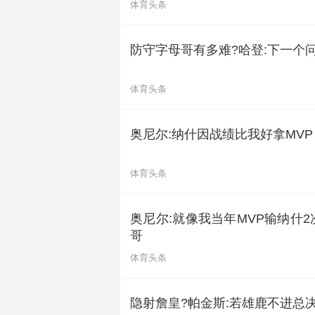
体育头条
防守字母哥有多难?哈登:下一个问
体育头条
奥尼尔:纳什因战绩比我好拿MV
体育头条
奥尼尔:就像我当年MVP输纳什
哥
体育头条
隐射詹皇?帕金斯:若雄鹿不进总