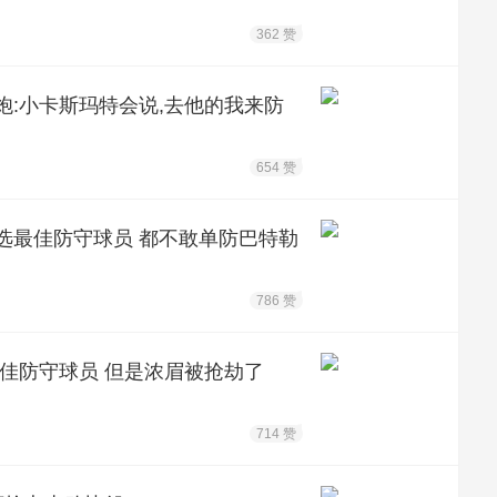
362 赞
炮:小卡斯玛特会说,去他的我来防
654 赞
选最佳防守球员 都不敢单防巴特勒
786 赞
最佳防守球员 但是浓眉被抢劫了
714 赞