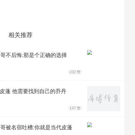
相关推荐
母哥不后悔:那是个正确的选择
232 赞
代皮蓬 他需要找到自己的乔丹
147 赞
母哥被名宿吐槽:你就是当代皮蓬