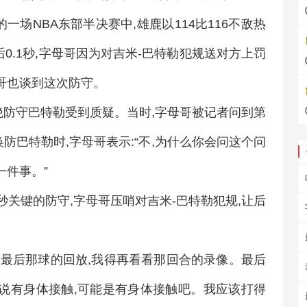
的一场NBA东部半决赛中,雄鹿以114比116不敌热
后0.1秒,字母哥因为对吉米-巴特勒犯规送对方上罚
母哥也谈到这次防守。
绝防守巴特勒受到质疑。当时,字母哥被记者问到第
防巴特勒时,字母哥表示:“不,为什么你会问这个问
一件事。”
1秒关键的防守,字母哥压哨对吉米-巴特勒犯规,让后
没看最后那球的回放,我得再看看那回合的录像。最后
判说有身体接触,可能是有身体接触吧。我应该打得