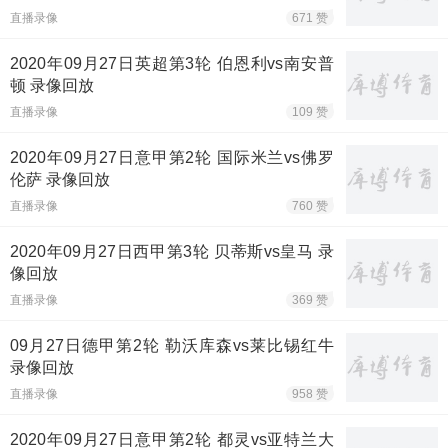
直播录像
671 赞
2020年09月27日英超第3轮 伯恩利vs南安普
顿 录像回放
直播录像
109 赞
2020年09月27日意甲第2轮 国际米兰vs佛罗
伦萨 录像回放
直播录像
760 赞
2020年09月27日西甲第3轮 贝蒂斯vs皇马 录
像回放
直播录像
369 赞
09月27日德甲第2轮 勒沃库森vs莱比锡红牛
录像回放
直播录像
958 赞
2020年09月27日意甲第2轮 都灵vs亚特兰大