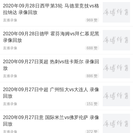
2020年09月28日西甲第3轮 马德里竞技vs格
拉纳达 录像回放
直播录像
969 赞
2020年09月28日德甲 霍芬海姆vs拜仁慕尼黑
录像回放
直播录像
688 赞
2020年09月27日英超 热刺vs纽卡斯尔 录像回
放
直播录像
886 赞
2020年09月27日中超 广州恒大vs大连人 录像
回放
直播录像
151 赞
2020年09月27日意 国际米兰vs佛罗伦萨 录像
回放
直播录像
372 赞