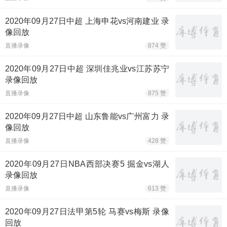
2020年09月27日中超 上海申花vs河南建业 录
像回放
直播录像
874 赞
2020年09月27日中超 深圳佳兆业vs江苏苏宁
录像回放
直播录像
875 赞
2020年09月27日中超 山东鲁能vs广州富力 录
像回放
直播录像
428 赞
2020年09月27日NBA西部决赛5 掘金vs湖人
录像回放
直播录像
613 赞
2020年09月27日法甲第5轮 马赛vs梅斯 录像
回放